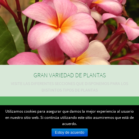
GRAN VARIEDAD DE PLANTAS
VISITE LAS DIFERENTES SECCIONES QUE DISPONEMOS PARA LOS
DISTINTOS TIPOS DE PLANTAS
Todo lo que necesita para su casa y jardín.
Utilizamos cookies para asegurar que damos la mejor experiencia al usuario
Copyright - 2015 -
Cerámicas y Viveros La Vega, S.L.
en nuestro sitio web. Si continúa utilizando este sitio asumiremos que está de
acuerdo.
Estoy de acuerdo