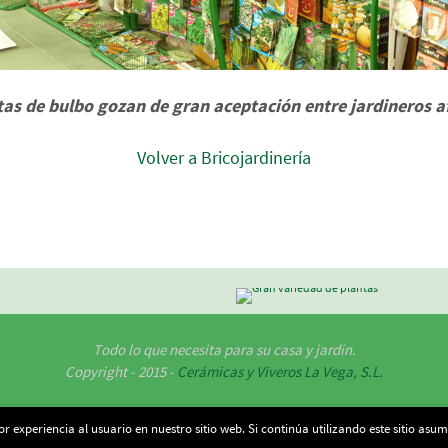
tas de bulbo gozan de gran aceptación entre jardineros a
Volver a Bricojardinería
Todo lo que necesita para su casa y jardín.
Copyright - 2015 -
Cerámicas y Viveros La Vega, S.L.
 experiencia al usuario en nuestro sitio web. Si continúa utilizando este sitio asu