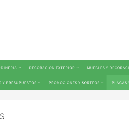
RDINERÍA
DECORACIÓN EXTERIOR
MUEBLES Y DECORAC
S Y PRESUPUESTOS
PROMOCIONES Y SORTEOS
PLAGAS 
s