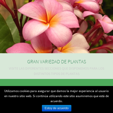
GRAN VARIEDAD DE PLANTAS
VISITE LAS DIFERENTES SECCIONES QUE DISPONEMOS PARA LOS
DISTINTOS TIPOS DE PLANTAS
Todo lo que necesita para su casa y jardín.
Utilizamos cookies para asegurar que damos la mejor experiencia al usuario
Copyright - 2015 -
Cerámicas y Viveros La Vega, S.L.
en nuestro sitio web. Si continúa utilizando este sitio asumiremos que está de
acuerdo.
Estoy de acuerdo