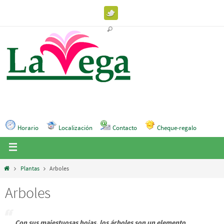
Horario
Localización
Contacto
Cheque-regalo
Plantas
Arboles
Arboles
Con sus majestuosas hojas, los árboles son un elemento